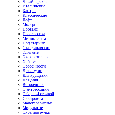
Дизайнерские
Итальянские
Кантри
Классические
Лофт
Модерн
Прованс
Неоклассика
Минимализм
Под старину
Скандинавские
Элитные
Эксклюзивные
Хай-тек
Особенности
Для студии
Для хрущевки
Для дачи
Встроенные
С антресолями
С барной стойкой
С островом
Малогабаритные
Модульные
Скрытые ручки