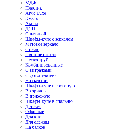
МДФ
Пластик
Alvic Luxe
Эмаль
Акрил
ДСП
С патиной
Шкафы-купе с зеркалом
Матовое зеркало
Стекло
Цветное стекло
Пескоструй
Комбинированные
С витражами
С фотопечатью
Назначение
Шкафы-купе в гостиную
В коридор
В прихожую
Шкафы-купе в спальню
Детские
Офисные
Для книг
Для одежды
На балкон