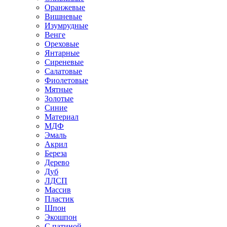
Оранжевые
Вишневые
Изумрудные
Венге
Ореховые
Янтарные
Сиреневые
Салатовые
Фиолетовые
Мятные
Золотые
Синие
Материал
МДФ
Эмаль
Акрил
Береза
Дерево
Дуб
ЛДСП
Массив
Пластик
Шпон
Экошпон
С патиной