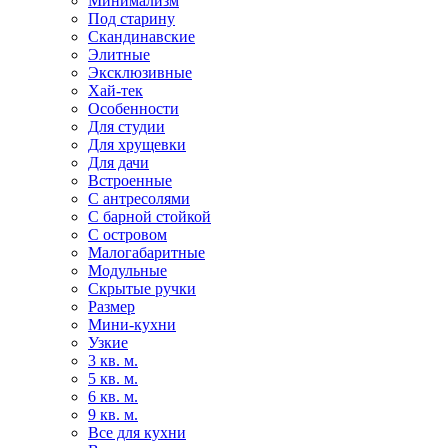
Минимализм
Под старину
Скандинавские
Элитные
Эксклюзивные
Хай-тек
Особенности
Для студии
Для хрущевки
Для дачи
Встроенные
С антресолями
С барной стойкой
С островом
Малогабаритные
Модульные
Скрытые ручки
Размер
Мини-кухни
Узкие
3 кв. м.
5 кв. м.
6 кв. м.
9 кв. м.
Все для кухни