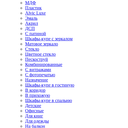
МДФ
Пластик
Alvic Luxe
Эмаль
Акрил
ДСП
С патиной
Шкафы-купе с зеркалом
Матовое зеркало
Стекло
Цветное стекло
Пескоструй
Комбинированные
С витражами
С фотопечатью
Назначение
Шкафы-купе в гостиную
В коридор
В прихожую
Шкафы-купе в спальню
Детские
Офисные
Для книг
Для одежды
На балкон