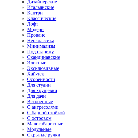
Дизайнерские
Итальянские
Кантри
Классические
Лофт
Модерн
Прованс
Неоклассика
Минимализм
Под старину
Скандинавские
Элитные
Эксклюзивные
Хай-тек
Особенности
Для студии
Для хрущевки
Для дачи
Встроенные
С антресолями
С барной стойкой
С островом
Малогабаритные
Модульные
Скрытые ручки