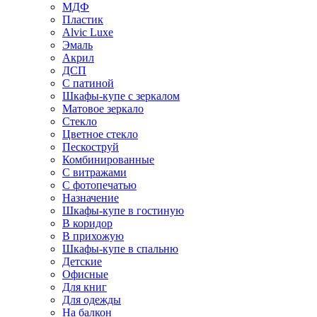
МДФ
Пластик
Alvic Luxe
Эмаль
Акрил
ДСП
С патиной
Шкафы-купе с зеркалом
Матовое зеркало
Стекло
Цветное стекло
Пескоструй
Комбинированные
С витражами
С фотопечатью
Назначение
Шкафы-купе в гостиную
В коридор
В прихожую
Шкафы-купе в спальню
Детские
Офисные
Для книг
Для одежды
На балкон