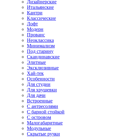
Дизайнерские
Итальянские
Кантри
Классические
Лофт
Модерн
Прованс
Неоклассика
Минимализм
Под старину
Скандинавские
Элитные
Эксклюзивные
Хай-тек
Особенности
Для студии
Для хрущевки
Для дачи
Встроенные
С антресолями
С барной стойкой
С островом
Малогабаритные
Модульные
Скрытые ручки