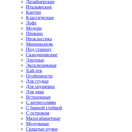
Дизайнерские
Итальянские
Кантри
Классические
Лофт
Модерн
Прованс
Неоклассика
Минимализм
Под старину
Скандинавские
Элитные
Эксклюзивные
Хай-тек
Особенности
Для студии
Для хрущевки
Для дачи
Встроенные
С антресолями
С барной стойкой
С островом
Малогабаритные
Модульные
Скрытые ручки