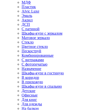
МДФ
Пластик
Alvic Luxe
Эмаль
Акрил
ДСП
С патиной
Шкафы-купе с зеркалом
Матовое зеркало
Стекло
Цветное стекло
Пескоструй
Комбинированные
С витражами
С фотопечатью
Назначение
Шкафы-купе в гостиную
В коридор
В прихожую
Шкафы-купе в спальню
Детские
Офисные
Для книг
Для одежды
На балкон