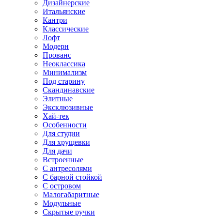
Дизайнерские
Итальянские
Кантри
Классические
Лофт
Модерн
Прованс
Неоклассика
Минимализм
Под старину
Скандинавские
Элитные
Эксклюзивные
Хай-тек
Особенности
Для студии
Для хрущевки
Для дачи
Встроенные
С антресолями
С барной стойкой
С островом
Малогабаритные
Модульные
Скрытые ручки