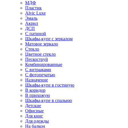
МДФ
Пластик
Alvic Luxe
Эмаль
Акрил
ДСП
С патиной
Шкафы-купе с зеркалом
Матовое зеркало
Стекло
Цветное стекло
Пескоструй
Комбинированные
С витражами
С фотопечатью
Назначение
Шкафы-купе в гостиную
В коридор
В прихожую
Шкафы-купе в спальню
Детские
Офисные
Для книг
Для одежды
На балкон