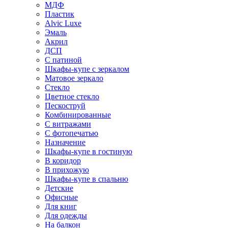
МДФ
Пластик
Alvic Luxe
Эмаль
Акрил
ДСП
С патиной
Шкафы-купе с зеркалом
Матовое зеркало
Стекло
Цветное стекло
Пескоструй
Комбинированные
С витражами
С фотопечатью
Назначение
Шкафы-купе в гостиную
В коридор
В прихожую
Шкафы-купе в спальню
Детские
Офисные
Для книг
Для одежды
На балкон