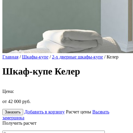
Главная
/
Шкафы-купе
/
2-х дверные шкафы-купе
/ Келер
Шкаф-купе Келер
Цена:
от 42 000
руб.
Добавить в корзину
Расчет цены
Вызвать
Заказать
замерщика
Получить расчет