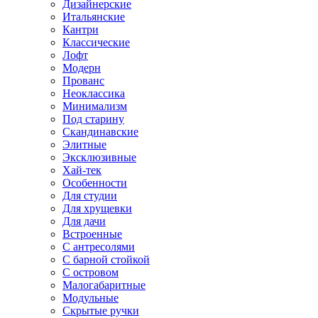
Дизайнерские
Итальянские
Кантри
Классические
Лофт
Модерн
Прованс
Неоклассика
Минимализм
Под старину
Скандинавские
Элитные
Эксклюзивные
Хай-тек
Особенности
Для студии
Для хрущевки
Для дачи
Встроенные
С антресолями
С барной стойкой
С островом
Малогабаритные
Модульные
Скрытые ручки