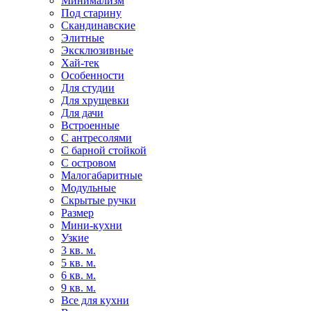
Минимализм
Под старину
Скандинавские
Элитные
Эксклюзивные
Хай-тек
Особенности
Для студии
Для хрущевки
Для дачи
Встроенные
С антресолями
С барной стойкой
С островом
Малогабаритные
Модульные
Скрытые ручки
Размер
Мини-кухни
Узкие
3 кв. м.
5 кв. м.
6 кв. м.
9 кв. м.
Все для кухни