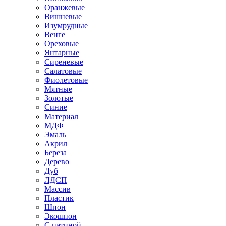
Оранжевые
Вишневые
Изумрудные
Венге
Ореховые
Янтарные
Сиреневые
Салатовые
Фиолетовые
Мятные
Золотые
Синие
Материал
МДФ
Эмаль
Акрил
Береза
Дерево
Дуб
ЛДСП
Массив
Пластик
Шпон
Экошпон
С патиной