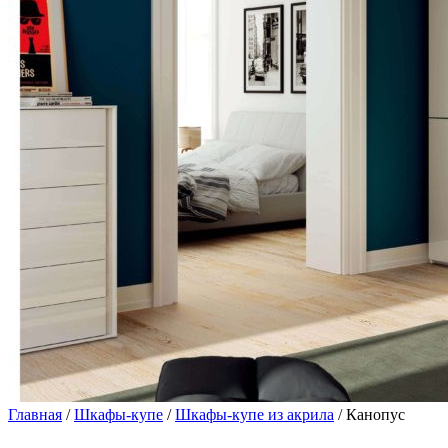
Главная
/
Шкафы-купе
/
Шкафы-купе из акрила
/ Канопус