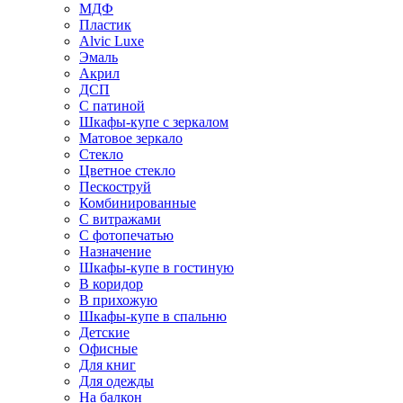
МДФ
Пластик
Alvic Luxe
Эмаль
Акрил
ДСП
С патиной
Шкафы-купе с зеркалом
Матовое зеркало
Стекло
Цветное стекло
Пескоструй
Комбинированные
С витражами
С фотопечатью
Назначение
Шкафы-купе в гостиную
В коридор
В прихожую
Шкафы-купе в спальню
Детские
Офисные
Для книг
Для одежды
На балкон