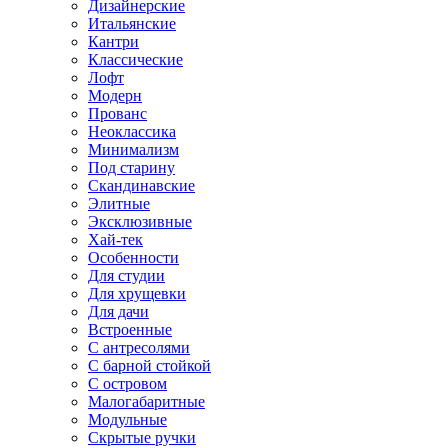
Дизайнерские
Итальянские
Кантри
Классические
Лофт
Модерн
Прованс
Неоклассика
Минимализм
Под старину
Скандинавские
Элитные
Эксклюзивные
Хай-тек
Особенности
Для студии
Для хрущевки
Для дачи
Встроенные
С антресолями
С барной стойкой
С островом
Малогабаритные
Модульные
Скрытые ручки