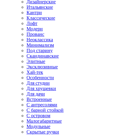
Дизайнерские
Итальянские
Кантри
Классические
Лофт
Модерн
Прованс
Неоклассика
Минимализм
Под старину
Скандинавские
Элитные
Эксклюзивные
Хай-тек
Особенности
Для студии
Для хрущевки
Для дачи
Встроенные
С антресолями
С барной стойкой
С островом
Малогабаритные
Модульные
Скрытые ручки