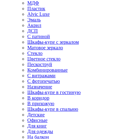
МДФ
Пластик
Alvic Luxe
Эмаль
Акрил
ДСП
С патиной
Шкафы-купе с зеркалом
Матовое зеркало
Стекло
Цветное стекло
Пескоструй
Комбинированные
С витражами
С фотопечатью
Назначение
Шкафы-купе в гостиную
В коридор
В прихожую
Шкафы-купе в спальню
Детские
Офисные
Для книг
Для одежды
На балкон