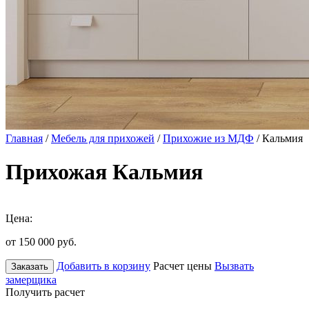
Главная
/
Мебель для прихожей
/
Прихожие из МДФ
/ Кальмия
Прихожая Кальмия
Цена:
от 150 000
руб.
Добавить в корзину
Расчет цены
Вызвать
Заказать
замерщика
Получить расчет