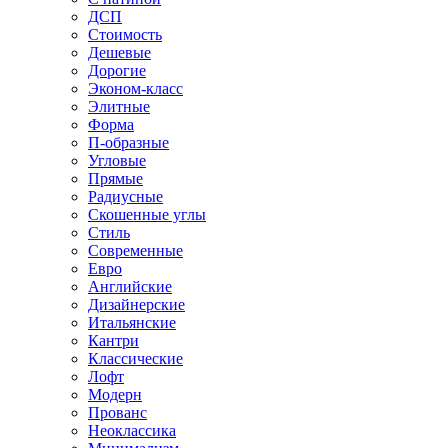
ДСП
Стоимость
Дешевые
Дорогие
Эконом-класс
Элитные
Форма
П-образные
Угловые
Прямые
Радиусные
Скошенные углы
Стиль
Современные
Евро
Английские
Дизайнерские
Итальянские
Кантри
Классические
Лофт
Модерн
Прованс
Неоклассика