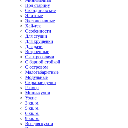
Минимализм
Под старину
Скандинавские
Элитные
Эксклюзивные
Хай-тек
Особенности
Для студии
Для хрущевки
Для дачи
Встроенные
С антресолями
С барной стойкой
С островом
Малогабаритные
Модульные
Скрытые ручки
Размер
Мини-кухни
Узкие
3 кв. м.
5 кв. м.
6 кв. м.
9 кв. м.
Все для кухни