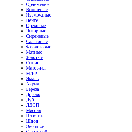
Оранжевые
Вишневые
Изумрудные
Венге
Ореховые
Янтарные
Сиреневые
Салатовые
Фиолетовые
Мятные
Золотые
Синие
Материал
МДФ
Эмаль
Акрил
Береза
Дерево
Дуб
ЛДСП
Массив
Пластик
Шпон
Экошпон
С патиной