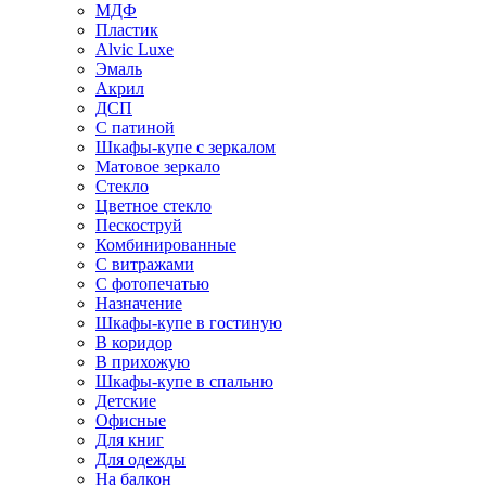
МДФ
Пластик
Alvic Luxe
Эмаль
Акрил
ДСП
С патиной
Шкафы-купе с зеркалом
Матовое зеркало
Стекло
Цветное стекло
Пескоструй
Комбинированные
С витражами
С фотопечатью
Назначение
Шкафы-купе в гостиную
В коридор
В прихожую
Шкафы-купе в спальню
Детские
Офисные
Для книг
Для одежды
На балкон