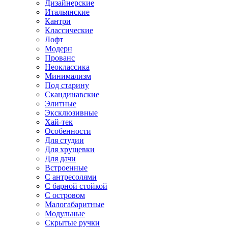
Дизайнерские
Итальянские
Кантри
Классические
Лофт
Модерн
Прованс
Неоклассика
Минимализм
Под старину
Скандинавские
Элитные
Эксклюзивные
Хай-тек
Особенности
Для студии
Для хрущевки
Для дачи
Встроенные
С антресолями
С барной стойкой
С островом
Малогабаритные
Модульные
Скрытые ручки