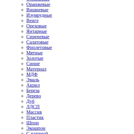
Оранжевые
Вишневые
Изумрудные
Венге
Ореховые
Янтарные
Сиреневые
Салатовые
Фиолетовые
Мятные
Золотые
Синие
Материал
МДФ
Эмаль
Акрил
Береза
Дерево
Дуб
ЛДСП
Массив
Пластик
Шпон
Экошпон
С патиной