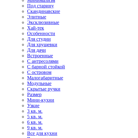
Минимализм
Под старину
Скандинавские
Элитные
Эксклюзивные
Хай-тек
Особенности
Для студии
Для хрущевки
Для дачи
Встроенные
С антресолями
С барной стойкой
С островом
Малогабаритные
Модульные
Скрытые ручки
Размер
Мини-кухни
Узкие
3 кв. м.
5 кв. м.
6 кв. м.
9 кв. м.
Все для кухни