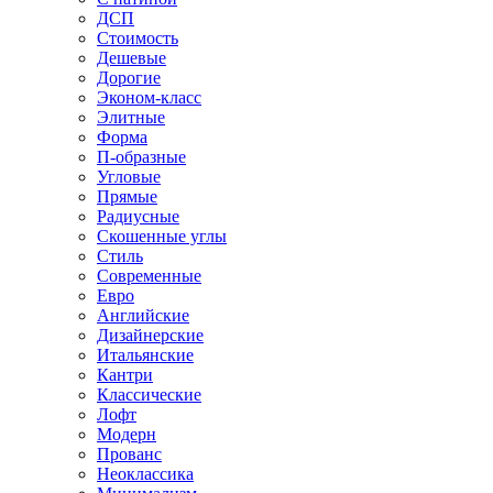
ДСП
Стоимость
Дешевые
Дорогие
Эконом-класс
Элитные
Форма
П-образные
Угловые
Прямые
Радиусные
Скошенные углы
Стиль
Современные
Евро
Английские
Дизайнерские
Итальянские
Кантри
Классические
Лофт
Модерн
Прованс
Неоклассика