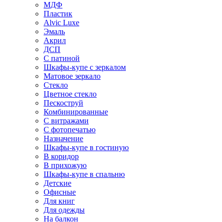
МДФ
Пластик
Alvic Luxe
Эмаль
Акрил
ДСП
С патиной
Шкафы-купе с зеркалом
Матовое зеркало
Стекло
Цветное стекло
Пескоструй
Комбинированные
С витражами
С фотопечатью
Назначение
Шкафы-купе в гостиную
В коридор
В прихожую
Шкафы-купе в спальню
Детские
Офисные
Для книг
Для одежды
На балкон