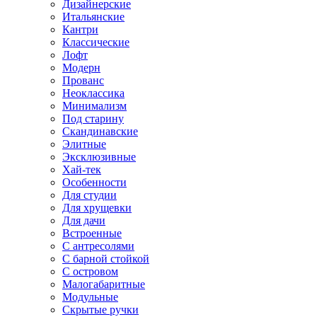
Дизайнерские
Итальянские
Кантри
Классические
Лофт
Модерн
Прованс
Неоклассика
Минимализм
Под старину
Скандинавские
Элитные
Эксклюзивные
Хай-тек
Особенности
Для студии
Для хрущевки
Для дачи
Встроенные
С антресолями
С барной стойкой
С островом
Малогабаритные
Модульные
Скрытые ручки