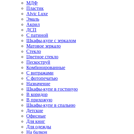
МДФ
Пластик
Alvic Luxe
Эмаль
Акрил
ДСП
С патиной
Шкафы-купе с зеркалом
Матовое зеркало
Стекло
Цветное стекло
Пескоструй
Комбинированные
С витражами
С фотопечатью
Назначение
Шкафы-купе в гостиную
В коридор
В прихожую
Шкафы-купе в спальню
Детские
Офисные
Для книг
Для одежды
На балкон