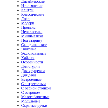
Дизайнерские
Итальянские
Кантри
Классические
Лофт
Модерн
Прованс
Неоклассика
Минимализм
Под старину
Скандинавские
Элитные
Эксклюзивные
Хай-тек
Особенности
Для студии
Для хрущевки
Для дачи
Встроенные
С антресолями
С барной стойкой
С островом
Малогабаритные
Модульные
Скрытые ручки