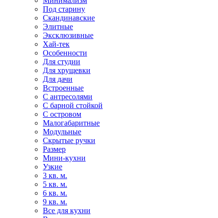
Минимализм
Под старину
Скандинавские
Элитные
Эксклюзивные
Хай-тек
Особенности
Для студии
Для хрущевки
Для дачи
Встроенные
С антресолями
С барной стойкой
С островом
Малогабаритные
Модульные
Скрытые ручки
Размер
Мини-кухни
Узкие
3 кв. м.
5 кв. м.
6 кв. м.
9 кв. м.
Все для кухни