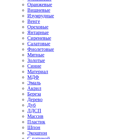
Оранжевые
Вишневые
Изумрудные
Венге
Ореховые
Янтарные
Сиреневые
Салатовые
Фиолетовые
Мятные
Золотые
Синие
Материал
МДФ
Эмаль
Акрил
Береза
Дерево
Дуб
ЛДСП
Массив
Пластик
Шпон
Экошпон
С патиной