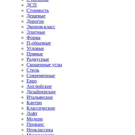
ДСП
Стоимость
Дешевые
Дорогие
Эконом-класс
Элитные
Форма
П-образные
Угловые
Прямые
Радиусные
Скошенные углы
Стиль
Современные
Евро
Английские
Дизайнерские
Итальянские
Кантри
Классические
Лофт
Модерн
Прованс
Неоклассика