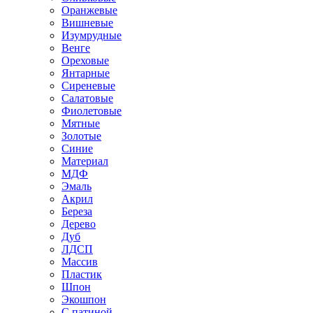
Оранжевые
Вишневые
Изумрудные
Венге
Ореховые
Янтарные
Сиреневые
Салатовые
Фиолетовые
Мятные
Золотые
Синие
Материал
МДФ
Эмаль
Акрил
Береза
Дерево
Дуб
ЛДСП
Массив
Пластик
Шпон
Экошпон
С патиной