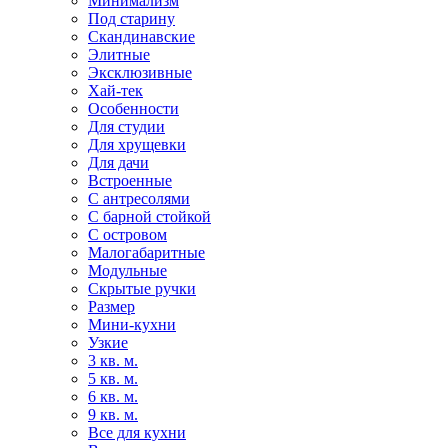
Минимализм
Под старину
Скандинавские
Элитные
Эксклюзивные
Хай-тек
Особенности
Для студии
Для хрущевки
Для дачи
Встроенные
С антресолями
С барной стойкой
С островом
Малогабаритные
Модульные
Скрытые ручки
Размер
Мини-кухни
Узкие
3 кв. м.
5 кв. м.
6 кв. м.
9 кв. м.
Все для кухни