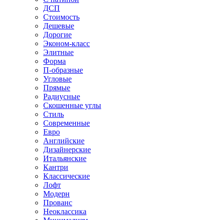
ДСП
Стоимость
Дешевые
Дорогие
Эконом-класс
Элитные
Форма
П-образные
Угловые
Прямые
Радиусные
Скошенные углы
Стиль
Современные
Евро
Английские
Дизайнерские
Итальянские
Кантри
Классические
Лофт
Модерн
Прованс
Неоклассика