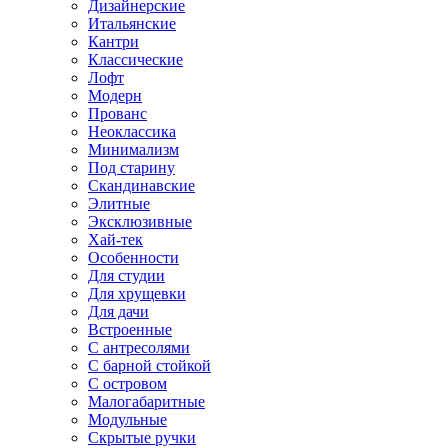
Дизайнерские
Итальянские
Кантри
Классические
Лофт
Модерн
Прованс
Неоклассика
Минимализм
Под старину
Скандинавские
Элитные
Эксклюзивные
Хай-тек
Особенности
Для студии
Для хрущевки
Для дачи
Встроенные
С антресолями
С барной стойкой
С островом
Малогабаритные
Модульные
Скрытые ручки