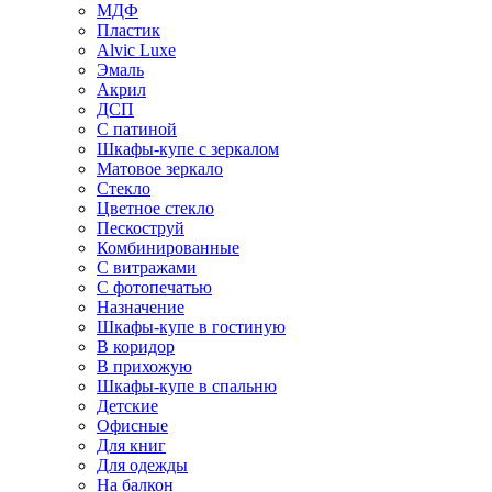
МДФ
Пластик
Alvic Luxe
Эмаль
Акрил
ДСП
С патиной
Шкафы-купе с зеркалом
Матовое зеркало
Стекло
Цветное стекло
Пескоструй
Комбинированные
С витражами
С фотопечатью
Назначение
Шкафы-купе в гостиную
В коридор
В прихожую
Шкафы-купе в спальню
Детские
Офисные
Для книг
Для одежды
На балкон