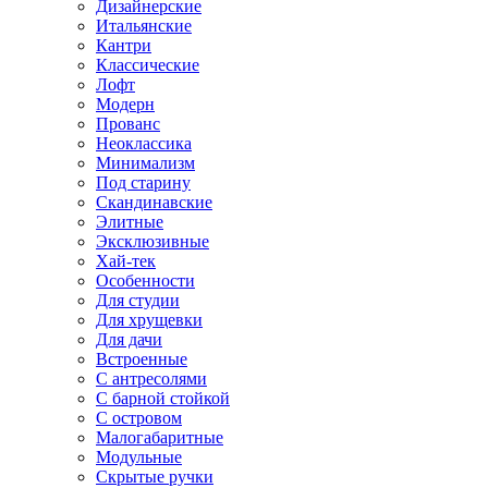
Дизайнерские
Итальянские
Кантри
Классические
Лофт
Модерн
Прованс
Неоклассика
Минимализм
Под старину
Скандинавские
Элитные
Эксклюзивные
Хай-тек
Особенности
Для студии
Для хрущевки
Для дачи
Встроенные
С антресолями
С барной стойкой
С островом
Малогабаритные
Модульные
Скрытые ручки