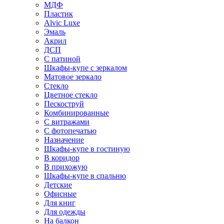
МДФ
Пластик
Alvic Luxe
Эмаль
Акрил
ДСП
С патиной
Шкафы-купе с зеркалом
Матовое зеркало
Стекло
Цветное стекло
Пескоструй
Комбинированные
С витражами
С фотопечатью
Назначение
Шкафы-купе в гостиную
В коридор
В прихожую
Шкафы-купе в спальню
Детские
Офисные
Для книг
Для одежды
На балкон