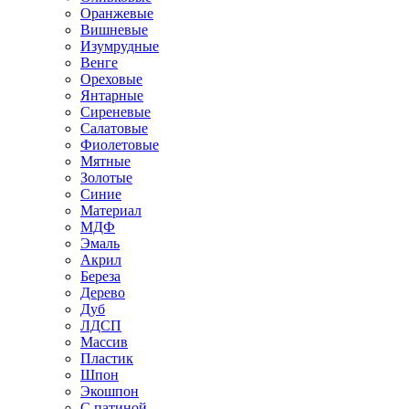
Оранжевые
Вишневые
Изумрудные
Венге
Ореховые
Янтарные
Сиреневые
Салатовые
Фиолетовые
Мятные
Золотые
Синие
Материал
МДФ
Эмаль
Акрил
Береза
Дерево
Дуб
ЛДСП
Массив
Пластик
Шпон
Экошпон
С патиной