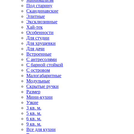
Минимализм
Под старину
Скандинавские
Элитные
Эксклюзивные
Хай-тек
Особенности
Для студии
Для хрущевки
Для дачи
Встроенные
С антресолями
С барной стойкой
С островом
Малогабаритные
Модульные
Скрытые ручки
Размер
Мини-кухни
Узкие
3 кв. м.
5 кв. м.
6 кв. м.
9 кв. м.
Все для кухни