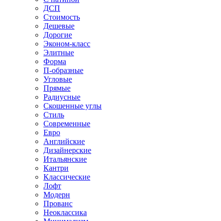
ДСП
Стоимость
Дешевые
Дорогие
Эконом-класс
Элитные
Форма
П-образные
Угловые
Прямые
Радиусные
Скошенные углы
Стиль
Современные
Евро
Английские
Дизайнерские
Итальянские
Кантри
Классические
Лофт
Модерн
Прованс
Неоклассика