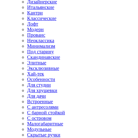
Дизайнерские
Итальянские
Кантри
Классические
Лофт
Модерн
Прованс
Неоклассика
Минимализм
Под старину
Скандинавские
Элитные
Эксклюзивные
Хай-тек
Особенности
Для студии
Для хрущевки
Для дачи
Встроенные
С антресолями
С барной стойкой
С островом
Малогабаритные
Модульные
Скрытые ручки