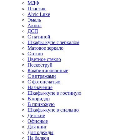
МДФ
Пластик
Alvic Luxe
Эмаль
Акрил
ДСП
С патиной
Шкафы-купе с зеркалом
Матовое зеркало
Стекло
Цветное стекло
Пескоструй
Комбинированные
С витражами
С фотопечатью
Назначение
Шкафы-купе в гостиную
В коридор
В прихожую
Шкафы-купе в спальню
Детские
Офисные
Для книг
Для одежды
На балкон