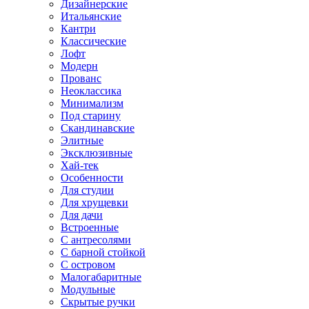
Дизайнерские
Итальянские
Кантри
Классические
Лофт
Модерн
Прованс
Неоклассика
Минимализм
Под старину
Скандинавские
Элитные
Эксклюзивные
Хай-тек
Особенности
Для студии
Для хрущевки
Для дачи
Встроенные
С антресолями
С барной стойкой
С островом
Малогабаритные
Модульные
Скрытые ручки