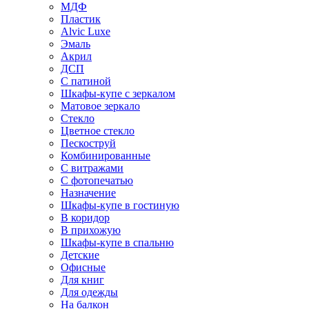
МДФ
Пластик
Alvic Luxe
Эмаль
Акрил
ДСП
С патиной
Шкафы-купе с зеркалом
Матовое зеркало
Стекло
Цветное стекло
Пескоструй
Комбинированные
С витражами
С фотопечатью
Назначение
Шкафы-купе в гостиную
В коридор
В прихожую
Шкафы-купе в спальню
Детские
Офисные
Для книг
Для одежды
На балкон