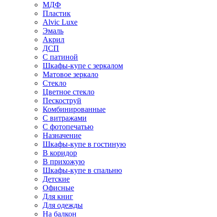
МДФ
Пластик
Alvic Luxe
Эмаль
Акрил
ДСП
С патиной
Шкафы-купе с зеркалом
Матовое зеркало
Стекло
Цветное стекло
Пескоструй
Комбинированные
С витражами
С фотопечатью
Назначение
Шкафы-купе в гостиную
В коридор
В прихожую
Шкафы-купе в спальню
Детские
Офисные
Для книг
Для одежды
На балкон