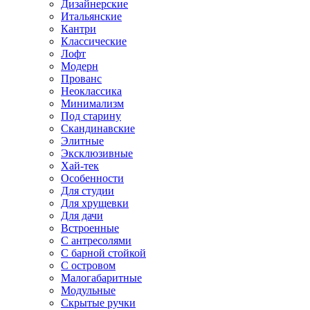
Дизайнерские
Итальянские
Кантри
Классические
Лофт
Модерн
Прованс
Неоклассика
Минимализм
Под старину
Скандинавские
Элитные
Эксклюзивные
Хай-тек
Особенности
Для студии
Для хрущевки
Для дачи
Встроенные
С антресолями
С барной стойкой
С островом
Малогабаритные
Модульные
Скрытые ручки