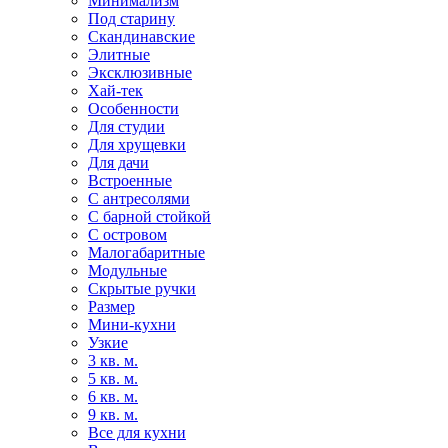
Минимализм
Под старину
Скандинавские
Элитные
Эксклюзивные
Хай-тек
Особенности
Для студии
Для хрущевки
Для дачи
Встроенные
С антресолями
С барной стойкой
С островом
Малогабаритные
Модульные
Скрытые ручки
Размер
Мини-кухни
Узкие
3 кв. м.
5 кв. м.
6 кв. м.
9 кв. м.
Все для кухни