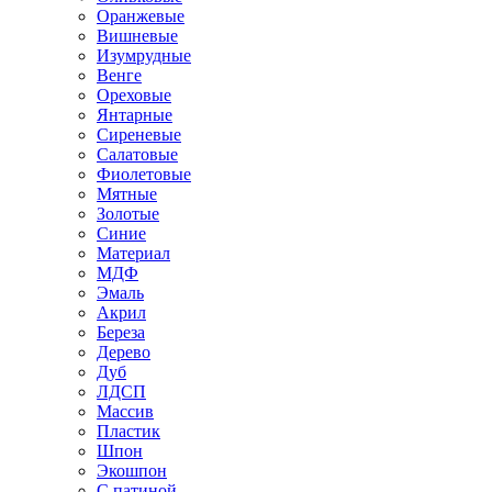
Оранжевые
Вишневые
Изумрудные
Венге
Ореховые
Янтарные
Сиреневые
Салатовые
Фиолетовые
Мятные
Золотые
Синие
Материал
МДФ
Эмаль
Акрил
Береза
Дерево
Дуб
ЛДСП
Массив
Пластик
Шпон
Экошпон
С патиной