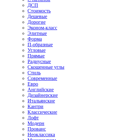
ДСП
Стоимость
Дешевые
Дорогие
Эконом-класс
Элитные
Форма
П-образные
Угловые
Прямые
Радиусные
Скошенные углы
Стиль
Современные
Евро
Английские
Дизайнерские
Итальянские
Кантри
Классические
Лофт
Модерн
Прованс
Неоклассика