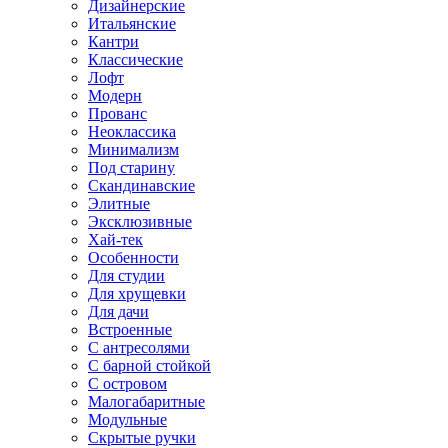
Дизайнерские
Итальянские
Кантри
Классические
Лофт
Модерн
Прованс
Неоклассика
Минимализм
Под старину
Скандинавские
Элитные
Эксклюзивные
Хай-тек
Особенности
Для студии
Для хрущевки
Для дачи
Встроенные
С антресолями
С барной стойкой
С островом
Малогабаритные
Модульные
Скрытые ручки