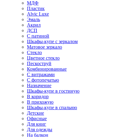
МДФ
Пластик
Alvic Luxe
Эмаль
Акрил
ДСП
С патиной
Шкафы-купе с зеркалом
Матовое зеркало
Стекло
Цветное стекло
Пескоструй
Комбинированные
С витражами
С фотопечатью
Назначение
Шкафы-купе в гостиную
В коридор
В прихожую
Шкафы-купе в спальню
Детские
Офисные
Для книг
Для одежды
На балкон