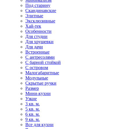
Минимализм
Под старину
Скандинавские
Элитные
Эксклюзивные
Хай-тек
Особенности
Для студии
Для хрущевки
Для дачи
Встроенные
С антресолями
С барной стойкой
С островом
Малогабаритные
Модульные
Скрытые ручки
Размер
Мини-кухни
Узкие
3 кв. м.
5 кв. м.
6 кв. м.
9 кв. м.
Все для кухни