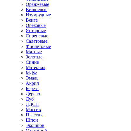
Оранжевые
Вишневые
Изумрудные
Венге
Ореховые
Янтарные
Сиреневые
Салатовые
Фиолетовые
Мятные
Золотые
Синие
Материал
МДФ
Эмаль
Акрил
Береза
Дерево
Дуб
ЛДСП
Массив
Пластик
Шпон
Экошпон
С патиной