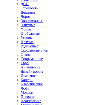
ДСП
Стоимость
Дешевые
Дорогие
Эконом-класс
Элитные
Форма
П-образные
Угловые
Прямые
Радиусные
Скошенные углы
Стиль
Современные
Евро
Английские
Дизайнерские
Итальянские
Кантри
Классические
Лофт
Модерн
Прованс
Неоклассика