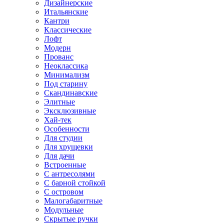
Дизайнерские
Итальянские
Кантри
Классические
Лофт
Модерн
Прованс
Неоклассика
Минимализм
Под старину
Скандинавские
Элитные
Эксклюзивные
Хай-тек
Особенности
Для студии
Для хрущевки
Для дачи
Встроенные
С антресолями
С барной стойкой
С островом
Малогабаритные
Модульные
Скрытые ручки