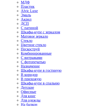
МДФ
Пластик
Alvic Luxe
Эмаль
Акрил
ДСП
С патиной
Шкафы-купе с зеркалом
Матовое зеркало
Стекло
Цветное стекло
Пескоструй
Комбинированные
С витражами
С фотопечатью
Назначение
Шкафы-купе в гостиную
В коридор
В прихожую
Шкафы-купе в спальню
Детские
Офисные
Для книг
Для одежды
На балкон