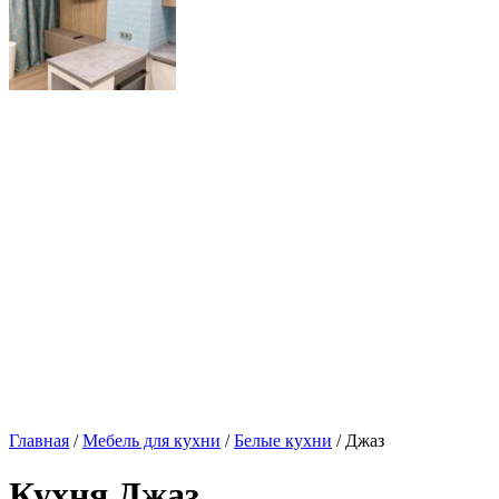
Главная
/
Мебель для кухни
/
Белые кухни
/ Джаз
Кухня Джаз