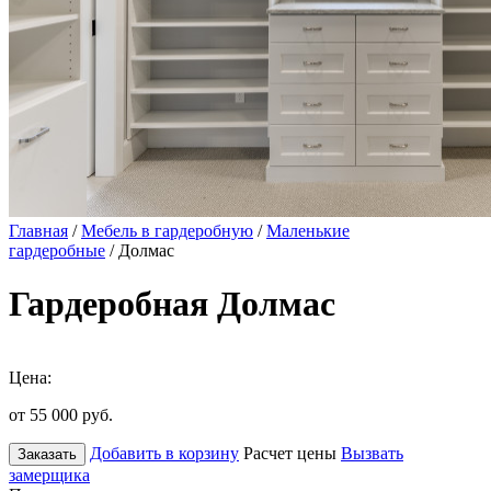
Главная
/
Мебель в гардеробную
/
Маленькие
гардеробные
/ Долмас
Гардеробная Долмас
Цена:
от 55 000
руб.
Добавить в корзину
Расчет цены
Вызвать
Заказать
замерщика