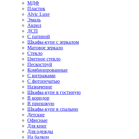
МДФ
Пластик
Alvic Luxe
Эмаль
Акрил
ДСП
С патиной
Шкафы-купе с зеркалом
Матовое зеркало
Стекло
Цветное стекло
Пескоструй
Комбинированные
С витражами
С фотопечатью
Назначение
Шкафы-купе в гостиную
В коридор
В прихожую
Шкафы-купе в спальню
Детские
Офисные
Для книг
Для одежды
На балкон