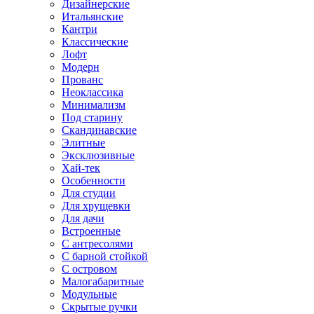
Дизайнерские
Итальянские
Кантри
Классические
Лофт
Модерн
Прованс
Неоклассика
Минимализм
Под старину
Скандинавские
Элитные
Эксклюзивные
Хай-тек
Особенности
Для студии
Для хрущевки
Для дачи
Встроенные
С антресолями
С барной стойкой
С островом
Малогабаритные
Модульные
Скрытые ручки