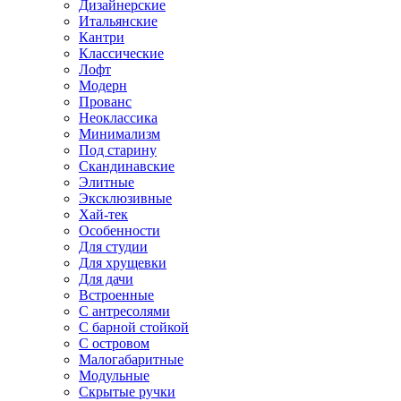
Дизайнерские
Итальянские
Кантри
Классические
Лофт
Модерн
Прованс
Неоклассика
Минимализм
Под старину
Скандинавские
Элитные
Эксклюзивные
Хай-тек
Особенности
Для студии
Для хрущевки
Для дачи
Встроенные
С антресолями
С барной стойкой
С островом
Малогабаритные
Модульные
Скрытые ручки