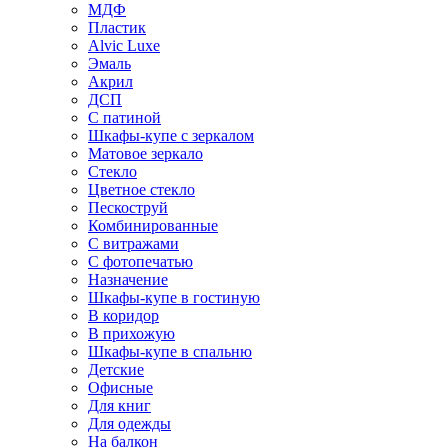
МДФ
Пластик
Alvic Luxe
Эмаль
Акрил
ДСП
С патиной
Шкафы-купе с зеркалом
Матовое зеркало
Стекло
Цветное стекло
Пескоструй
Комбинированные
С витражами
С фотопечатью
Назначение
Шкафы-купе в гостиную
В коридор
В прихожую
Шкафы-купе в спальню
Детские
Офисные
Для книг
Для одежды
На балкон