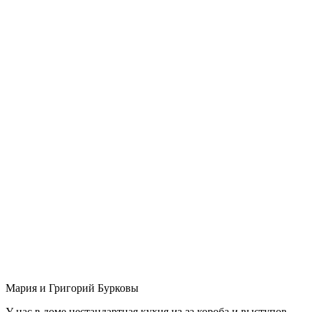
Мария и Григорий Бурковы
У нас в доме нестандартная кухня из-за короба и выступов,