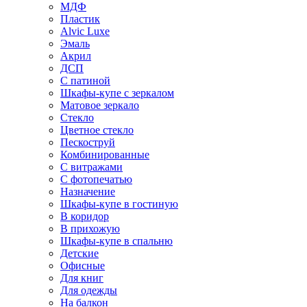
МДФ
Пластик
Alvic Luxe
Эмаль
Акрил
ДСП
С патиной
Шкафы-купе с зеркалом
Матовое зеркало
Стекло
Цветное стекло
Пескоструй
Комбинированные
С витражами
С фотопечатью
Назначение
Шкафы-купе в гостиную
В коридор
В прихожую
Шкафы-купе в спальню
Детские
Офисные
Для книг
Для одежды
На балкон