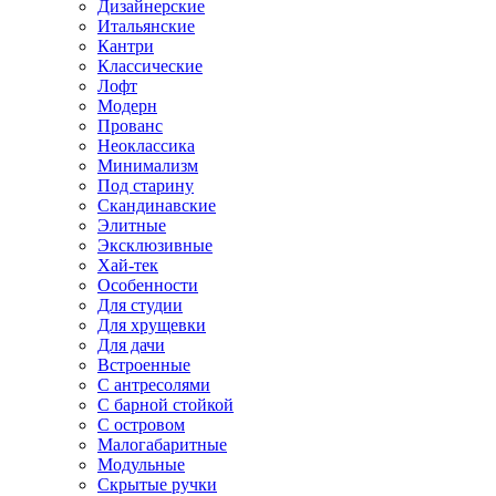
Дизайнерские
Итальянские
Кантри
Классические
Лофт
Модерн
Прованс
Неоклассика
Минимализм
Под старину
Скандинавские
Элитные
Эксклюзивные
Хай-тек
Особенности
Для студии
Для хрущевки
Для дачи
Встроенные
С антресолями
С барной стойкой
С островом
Малогабаритные
Модульные
Скрытые ручки