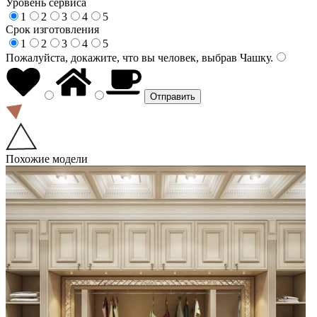
Уровень сервиса
1
2
3
4
5
Срок изготовления
1
2
3
4
5
Пожалуйста, докажите, что вы человек, выбрав
Чашку
.
Похожие модели