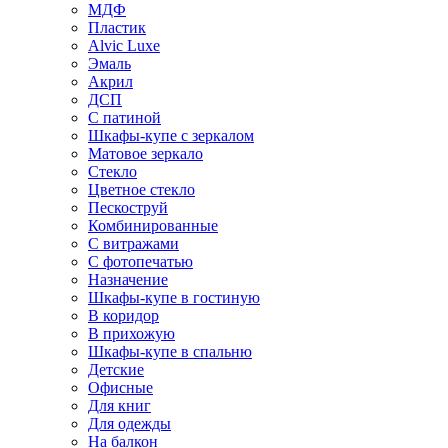
МДФ
Пластик
Alvic Luxe
Эмаль
Акрил
ДСП
С патиной
Шкафы-купе с зеркалом
Матовое зеркало
Стекло
Цветное стекло
Пескоструй
Комбинированные
С витражами
С фотопечатью
Назначение
Шкафы-купе в гостиную
В коридор
В прихожую
Шкафы-купе в спальню
Детские
Офисные
Для книг
Для одежды
На балкон