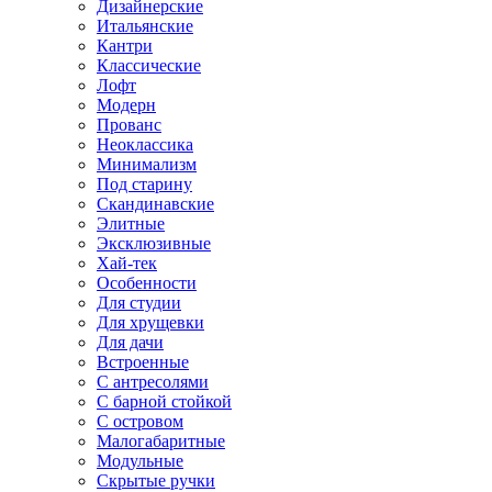
Дизайнерские
Итальянские
Кантри
Классические
Лофт
Модерн
Прованс
Неоклассика
Минимализм
Под старину
Скандинавские
Элитные
Эксклюзивные
Хай-тек
Особенности
Для студии
Для хрущевки
Для дачи
Встроенные
С антресолями
С барной стойкой
С островом
Малогабаритные
Модульные
Скрытые ручки