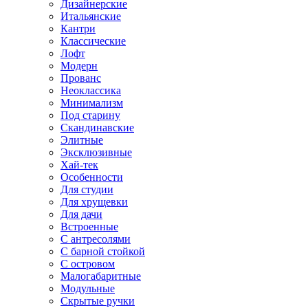
Дизайнерские
Итальянские
Кантри
Классические
Лофт
Модерн
Прованс
Неоклассика
Минимализм
Под старину
Скандинавские
Элитные
Эксклюзивные
Хай-тек
Особенности
Для студии
Для хрущевки
Для дачи
Встроенные
С антресолями
С барной стойкой
С островом
Малогабаритные
Модульные
Скрытые ручки