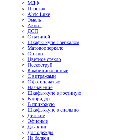
МДФ
Пластик
Alvic Luxe
Эмаль
Акрил
ДСП
С патиной
Шкафы-купе с зеркалом
Матовое зеркало
Стекло
Цветное стекло
Пескоструй
Комбинированные
С витражами
С фотопечатью
Назначение
Шкафы-купе в гостиную
В коридор
В прихожую
Шкафы-купе в спальню
Детские
Офисные
Для книг
Для одежды
На балкон