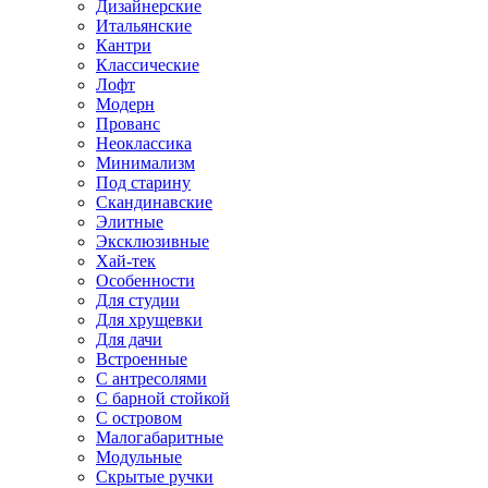
Дизайнерские
Итальянские
Кантри
Классические
Лофт
Модерн
Прованс
Неоклассика
Минимализм
Под старину
Скандинавские
Элитные
Эксклюзивные
Хай-тек
Особенности
Для студии
Для хрущевки
Для дачи
Встроенные
С антресолями
С барной стойкой
С островом
Малогабаритные
Модульные
Скрытые ручки