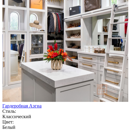
Гардеробная Аэгна
Стиль:
Классический
Цвет:
Белый