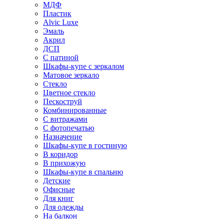
МДФ
Пластик
Alvic Luxe
Эмаль
Акрил
ДСП
С патиной
Шкафы-купе с зеркалом
Матовое зеркало
Стекло
Цветное стекло
Пескоструй
Комбинированные
С витражами
С фотопечатью
Назначение
Шкафы-купе в гостиную
В коридор
В прихожую
Шкафы-купе в спальню
Детские
Офисные
Для книг
Для одежды
На балкон