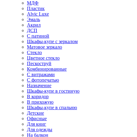
МДФ
Пластик
Alvic Luxe
Эмаль
Акрил
ДСП
С патиной
Шкафы-купе с зеркалом
Матовое зеркало
Стекло
Цветное стекло
Пескоструй
Комбинированные
С витражами
С фотопечатью
Назначение
Шкафы-купе в гостиную
В коридор
В прихожую
Шкафы-купе в спальню
Детские
Офисные
Для книг
Для одежды
На балкон