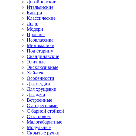
Дизайнерские
Итальянские
Кантри
Классические
Лофт
Модерн
Прованс
Неоклассика
Минимализм
Под старину
Скандинавские
Элитные
Эксклюзивные
Хай-тек
Особенности
Для студии
Для хрущевки
Для дачи
Встроенные
С антресолями
С барной стойкой
С островом
Малогабаритные
Модульные
Скрытые ручки