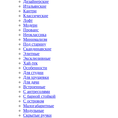
Дизайнерские
Итальянские
Кантри
Классические
Лофт
Модерн
Прованс
Неоклассика
Минимализм
Под старину
Скандинавские
Элитные
Эксклюзивные
Хай-тек
Особенности
Для студии
Для хрущевки
Для дачи
Встроенные
С антресолями
С барной стойкой
С островом
Малогабаритные
Модульные
Скрытые ручки