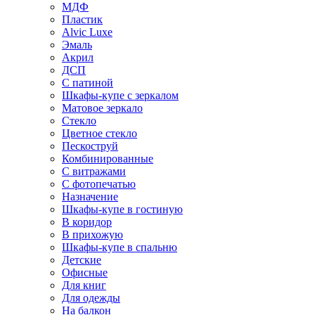
МДФ
Пластик
Alvic Luxe
Эмаль
Акрил
ДСП
С патиной
Шкафы-купе с зеркалом
Матовое зеркало
Стекло
Цветное стекло
Пескоструй
Комбинированные
С витражами
С фотопечатью
Назначение
Шкафы-купе в гостиную
В коридор
В прихожую
Шкафы-купе в спальню
Детские
Офисные
Для книг
Для одежды
На балкон