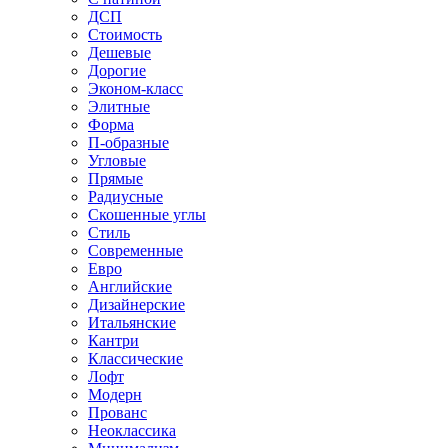
ДСП
Стоимость
Дешевые
Дорогие
Эконом-класс
Элитные
Форма
П-образные
Угловые
Прямые
Радиусные
Скошенные углы
Стиль
Современные
Евро
Английские
Дизайнерские
Итальянские
Кантри
Классические
Лофт
Модерн
Прованс
Неоклассика