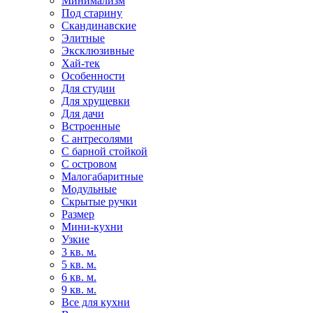
Минимализм
Под старину
Скандинавские
Элитные
Эксклюзивные
Хай-тек
Особенности
Для студии
Для хрущевки
Для дачи
Встроенные
С антресолями
С барной стойкой
С островом
Малогабаритные
Модульные
Скрытые ручки
Размер
Мини-кухни
Узкие
3 кв. м.
5 кв. м.
6 кв. м.
9 кв. м.
Все для кухни