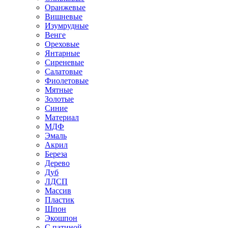
Оранжевые
Вишневые
Изумрудные
Венге
Ореховые
Янтарные
Сиреневые
Салатовые
Фиолетовые
Мятные
Золотые
Синие
Материал
МДФ
Эмаль
Акрил
Береза
Дерево
Дуб
ЛДСП
Массив
Пластик
Шпон
Экошпон
С патиной