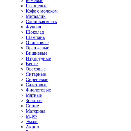
Бежевые
Глянцевые
Кофе с молоком
Металлик
Слоновая кость
Фуксия
Шоколад
Шампань
Оливковые
Оранжевые
Вишневые
Изумрудные
Венге
Ореховые
Янтарные
Сиреневые
Салатовые
Фиолетовые
Мятные
Золотые
Синие
Материал
МДФ
Эмаль
Акрил