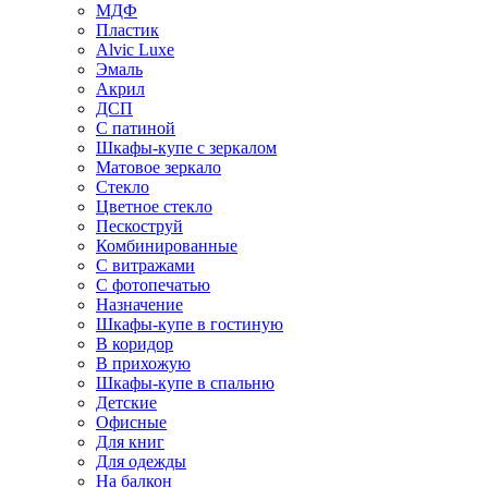
МДФ
Пластик
Alvic Luxe
Эмаль
Акрил
ДСП
С патиной
Шкафы-купе с зеркалом
Матовое зеркало
Стекло
Цветное стекло
Пескоструй
Комбинированные
С витражами
С фотопечатью
Назначение
Шкафы-купе в гостиную
В коридор
В прихожую
Шкафы-купе в спальню
Детские
Офисные
Для книг
Для одежды
На балкон