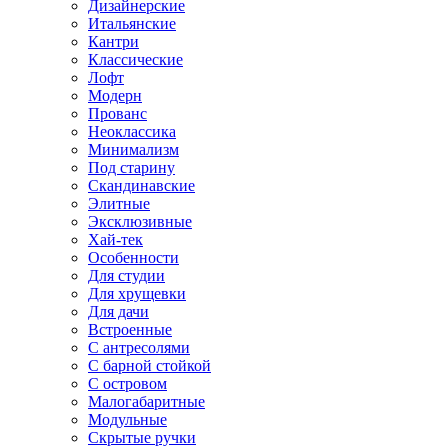
Дизайнерские
Итальянские
Кантри
Классические
Лофт
Модерн
Прованс
Неоклассика
Минимализм
Под старину
Скандинавские
Элитные
Эксклюзивные
Хай-тек
Особенности
Для студии
Для хрущевки
Для дачи
Встроенные
С антресолями
С барной стойкой
С островом
Малогабаритные
Модульные
Скрытые ручки