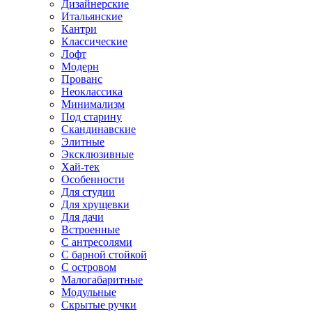
Дизайнерские
Итальянские
Кантри
Классические
Лофт
Модерн
Прованс
Неоклассика
Минимализм
Под старину
Скандинавские
Элитные
Эксклюзивные
Хай-тек
Особенности
Для студии
Для хрущевки
Для дачи
Встроенные
С антресолями
С барной стойкой
С островом
Малогабаритные
Модульные
Скрытые ручки