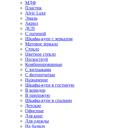
МДФ
Пластик
Alvic Luxe
Эмаль
Акрил
ДСП
С патиной
Шкафы-купе с зеркалом
Матовое зеркало
Стекло
Цветное стекло
Пескоструй
Комбинированные
С витражами
С фотопечатью
Назначение
Шкафы-купе в гостиную
В коридор
В прихожую
Шкафы-купе в спальню
Детские
Офисные
Для книг
Для одежды
На балкон