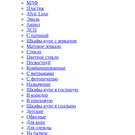
МДФ
Пластик
Alvic Luxe
Эмаль
Акрил
ДСП
С патиной
Шкафы-купе с зеркалом
Матовое зеркало
Стекло
Цветное стекло
Пескоструй
Комбинированные
С витражами
С фотопечатью
Назначение
Шкафы-купе в гостиную
В коридор
В прихожую
Шкафы-купе в спальню
Детские
Офисные
Для книг
Для одежды
На балкон