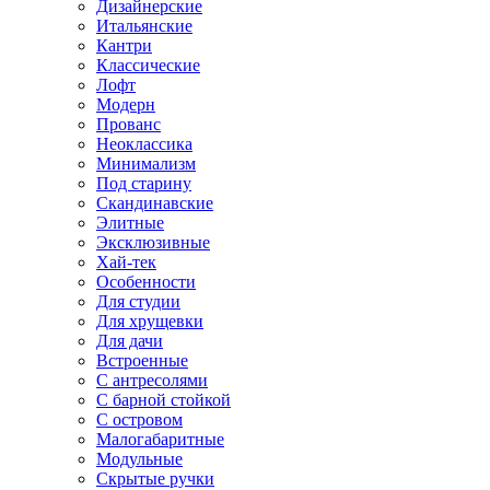
Дизайнерские
Итальянские
Кантри
Классические
Лофт
Модерн
Прованс
Неоклассика
Минимализм
Под старину
Скандинавские
Элитные
Эксклюзивные
Хай-тек
Особенности
Для студии
Для хрущевки
Для дачи
Встроенные
С антресолями
С барной стойкой
С островом
Малогабаритные
Модульные
Скрытые ручки