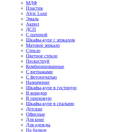
МДФ
Пластик
Alvic Luxe
Эмаль
Акрил
ДСП
С патиной
Шкафы-купе с зеркалом
Матовое зеркало
Стекло
Цветное стекло
Пескоструй
Комбинированные
С витражами
С фотопечатью
Назначение
Шкафы-купе в гостиную
В коридор
В прихожую
Шкафы-купе в спальню
Детские
Офисные
Для книг
Для одежды
На балкон