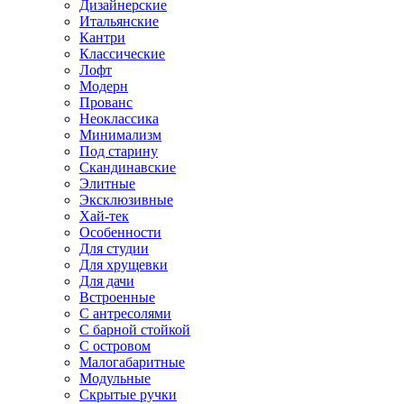
Дизайнерские
Итальянские
Кантри
Классические
Лофт
Модерн
Прованс
Неоклассика
Минимализм
Под старину
Скандинавские
Элитные
Эксклюзивные
Хай-тек
Особенности
Для студии
Для хрущевки
Для дачи
Встроенные
С антресолями
С барной стойкой
С островом
Малогабаритные
Модульные
Скрытые ручки