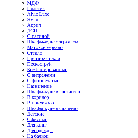
МДФ
Пластик
Alvic Luxe
Эмаль
Акрил
ДСП
С патиной
Шкафы-купе с зеркалом
Матовое зеркало
Стекло
Цветное стекло
Пескоструй
Комбинированные
С витражами
С фотопечатью
Назначение
Шкафы-купе в гостиную
В коридор
В прихожую
Шкафы-купе в спальню
Детские
Офисные
Для книг
Для одежды
На балкон