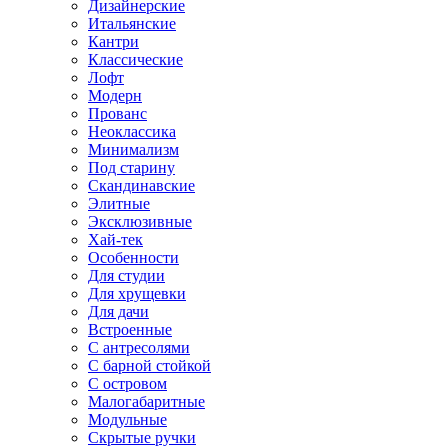
Дизайнерские
Итальянские
Кантри
Классические
Лофт
Модерн
Прованс
Неоклассика
Минимализм
Под старину
Скандинавские
Элитные
Эксклюзивные
Хай-тек
Особенности
Для студии
Для хрущевки
Для дачи
Встроенные
С антресолями
С барной стойкой
С островом
Малогабаритные
Модульные
Скрытые ручки