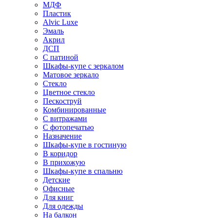
МДФ
Пластик
Alvic Luxe
Эмаль
Акрил
ДСП
С патиной
Шкафы-купе с зеркалом
Матовое зеркало
Стекло
Цветное стекло
Пескоструй
Комбинированные
С витражами
С фотопечатью
Назначение
Шкафы-купе в гостиную
В коридор
В прихожую
Шкафы-купе в спальню
Детские
Офисные
Для книг
Для одежды
На балкон