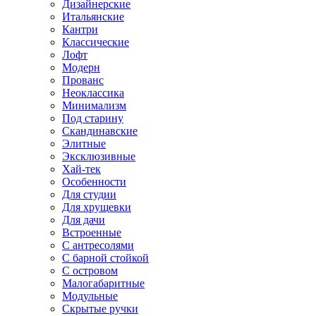
Дизайнерские
Итальянские
Кантри
Классические
Лофт
Модерн
Прованс
Неоклассика
Минимализм
Под старину
Скандинавские
Элитные
Эксклюзивные
Хай-тек
Особенности
Для студии
Для хрущевки
Для дачи
Встроенные
С антресолями
С барной стойкой
С островом
Малогабаритные
Модульные
Скрытые ручки