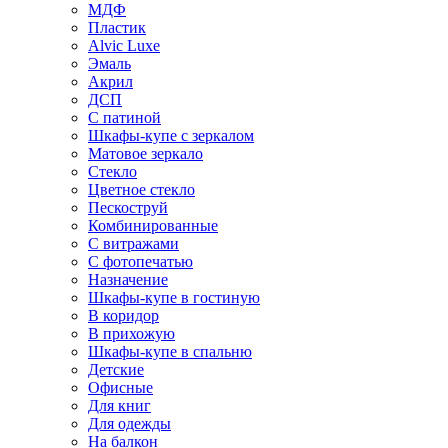
МДФ
Пластик
Alvic Luxe
Эмаль
Акрил
ДСП
С патиной
Шкафы-купе с зеркалом
Матовое зеркало
Стекло
Цветное стекло
Пескоструй
Комбинированные
С витражами
С фотопечатью
Назначение
Шкафы-купе в гостиную
В коридор
В прихожую
Шкафы-купе в спальню
Детские
Офисные
Для книг
Для одежды
На балкон