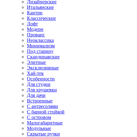
Дизайнерские
Итальянские
Кантри
Классические
Лофт
Модерн
Прованс
Неоклассика
Минимализм
Под старину
Скандинавские
Элитные
Эксклюзивные
Хай-тек
Особенности
Для студии
Для хрущевки
Для дачи
Встроенные
С антресолями
С барной стойкой
С островом
Малогабаритные
Модульные
Скрытые ручки